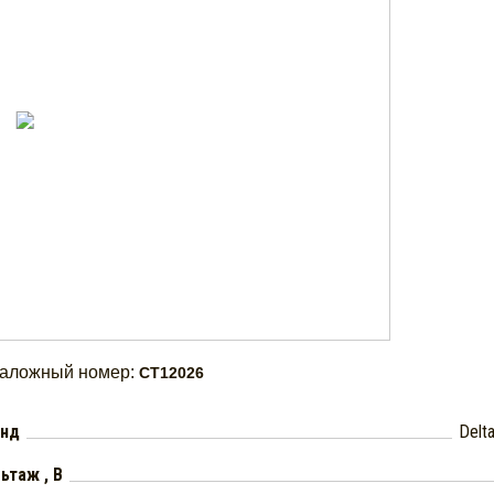
таложный номер:
CT12026
енд
Delta
ьтаж , В