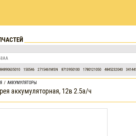
ПЧАСТЕЙ
84890635010
150546
2715461MSN
8713950100
1780121050
4845232040
34144
Я
/
АККУМУЛЯТОРЫ
рея аккумуляторная, 12в 2.5а/ч