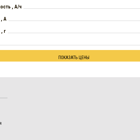
ость , А/ч
 , А
, г
ПОКАЗАТЬ ЦЕНЫ
я