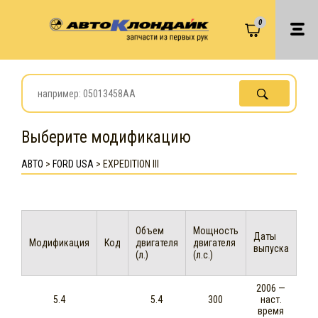
0
Выберите модификацию
АВТО
>
FORD USA
>
EXPEDITION III
Объем
Мощность
Даты
Модификация
Код
двигателя
двигателя
выпуска
(л.)
(л.с.)
2006 —
5.4
5.4
300
наст.
время