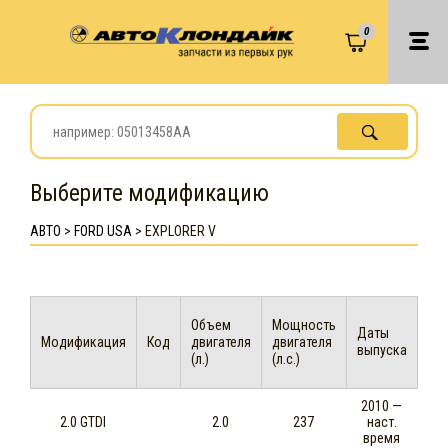
0
Выберите модификацию
АВТО
>
FORD USA
>
EXPLORER V
Объем
Мощность
Даты
Модификация
Код
двигателя
двигателя
выпуска
(л.)
(л.с.)
2010 —
2.0 GTDI
2.0
237
наст.
время