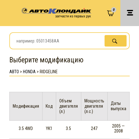
0
Выберите модификацию
АВТО
>
HONDA
>
RIDGELINE
Объем
Мощность
Даты
Модификация
Код
двигателя
двигателя
выпуска
(л.)
(л.с.)
2005 —
3.5 4WD
YK1
3.5
247
2008